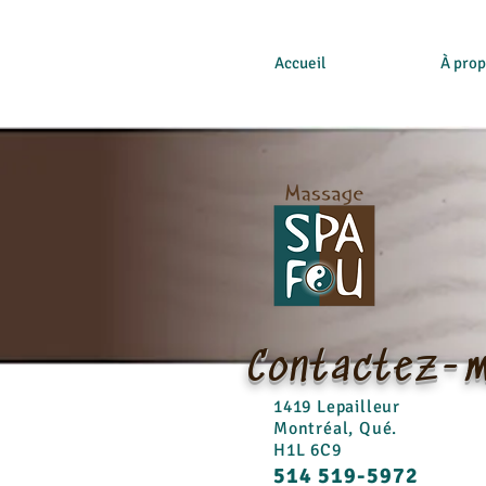
Accueil
À pro
Contactez-m
1419 Lepailleur
Montréal, Qué.
H1L 6C9
514 519-5972